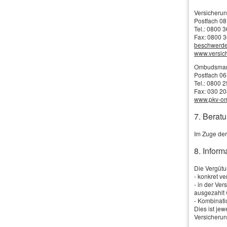
Erstzulassung
Betriebl.Altersvorsorge
Versicheru
gewerblichen 
Postfach 08
Tel.: 0800 
Anhänger
Fax: 0800 3
Kundenlogin
beschwerd
www.versi
Ihre Kundennummer:
Wenn Sie in 
Ombudsmann 
Postfach 06
sparen Sie du
Passwort:
Tel.: 0800 
bei vielen Ein
Fax: 030 2
www.pkv-o
Die transport
7. Beratu
Transportvers
Im Zuge der
8. Infor
Die Vergütun
- konkret v
- in der Ve
ausgezahlt 
- Kombinati
Dies ist je
Versicherun