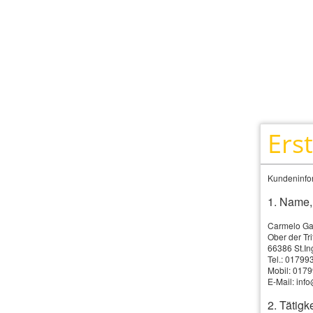
Ers
Kundeninfor
1. Name,
Carmelo Ga
Ober der Tri
66386 St.In
Tel.: 0179
Mobil: 017
E-Mail: inf
2. Tätigke