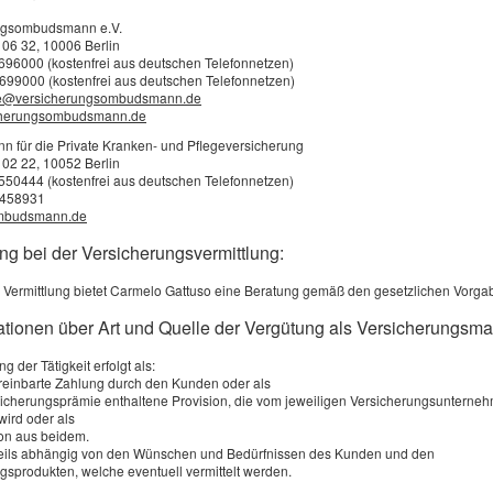
 und danach, ob Sie den Hänger nur im Werksverkehr ode
ngsombudsmann e.V.
Gütertransport einsetzen.
 06 32, 10006 Berlin
3696000 (kostenfrei aus deutschen Telefonnetzen)
haftpflicht ist gesetzlich vorgesc
699000 (kostenfrei aus deutschen Telefonnetzen)
e@versicherungsombudsmann.de
cherungsombudsmann.de
Ihrem Unternehmen mehrere Anhänger oder Auflieger ein
für die Private Kranken- und Pflegeversicherung
 02 22, 10052 Berlin
rch Abschluss einer Flottenversicherung. Der Versicherer
2550444 (kostenfrei aus deutschen Telefonnetzen)
zelverträgen, von diesem Kostenvorteil profitieren Sie als
0458931
mbudsmann.de
ierten Güter selbst sind durch die Anhängerversicherung n
ng bei der Versicherungsvermittlung:
icherung ab, wenn Sie regelmäßig Güter von Wert beförd
 Vermittlung bietet Carmelo Gattuso eine Beratung gemäß den gesetzlichen Vorga
mationen über Art und Quelle der Vergütung als Versicherungsma
Dieses Element wird von einem Drittanbieter b
g der Tätigkeit erfolgt als:
angezeigt werden, wenn Sie Drittanbieter-Cook
ereinbarte Zahlung durch den Kunden oder als
rsicherungsprämie enthaltene Provision, die vom jeweiligen Versicherungsunterne
Tarifrechner erlauben. Sie können Ihre Einwilli
wird oder als
Nähere Informationen finden Sie in der
Datens
on aus beidem.
weils abhängig von den Wünschen und Bedürfnissen des Kunden und den
gsprodukten, welche eventuell vermittelt werden.