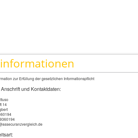
A
tinformationen
mation zur Erfüllung der gesetzlichen Informationspflicht
 Anschrift und Kontaktdaten:
ttuso
ft 14
gbert
9360194
99360194
o@assecuranzvergleich.de
itsart: