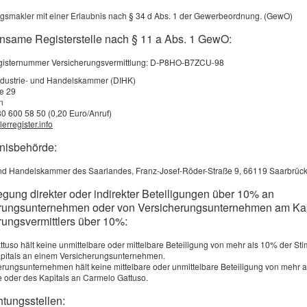
gsmakler mit einer Erlaubnis nach § 34 d Abs. 1 der Gewerbeordnung. (GewO)
nsame Registerstelle nach § 11 a Abs. 1 GewO:
für Firmenkunden
Tagesgeld,Kredite,Giro
Baufina
registernummer Versicherungsvermittlung: D-P8HO-B7ZCU-98
ndustrie- und Handelskammer (DIHK)
rungs-News
Impressum
ße 29
n
80 600 58 50 (0,20 Euro/Anruf)
erregister.info
erversicherung
bnisbehörde:
Sichern Sie sich günstige Beiträg
und Handelskammer des Saarlandes, Franz-Josef-Röder-Straße 9, 66119 Saarbrüc
Anhängerversicherung
egung direkter oder indirekter Beteiligungen über 10% an
rungsunternehmen oder von Versicherungsunternehmen am Kap
rungsvermittlers über 10%:
und Auflieger brauchen Sie eigenen Versicherungsschutz.
rsicherung ist für Anhänger gesetzlich vorgeschrieben. A
tuso hält keine unmittelbare oder mittelbare Beteiligung von mehr als 10% der St
pitals an einem Versicherungsunternehmen.
zusätzlich Teilkasko- oder Vollkaskoschutz. Der Beitrag 
erungsunternehmen hält keine mittelbare oder unmittelbare Beteiligung von mehr 
icherung berechnet sich nach Nutzlast und zulässigem G
 oder des Kapitals an Carmelo Gattuso.
t (Kipper, Plane, geschlossener oder offener Kasten), na
htungsstellen: