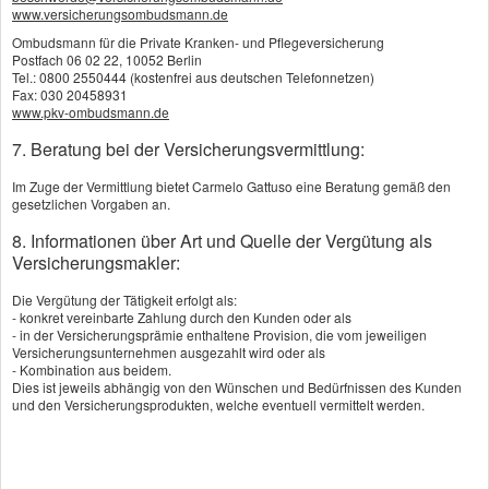
werden. Kaskoversicherungen zahlen auch
www.versicherungsombudsmann.de
für Schäden am eigenen Fahrzeug.
Ombudsmann für die Private Kranken- und Pflegeversicherung
Postfach 06 02 22, 10052 Berlin
Tel.: 0800 2550444 (kostenfrei aus deutschen Telefonnetzen)
Fax: 030 20458931
Viele Faktoren bestimmen den Beitrag
www.pkv-ombudsmann.de
Die Höhe der Beiträge zur KFZ-Versicherung
7. Beratung bei der Versicherungsvermittlung:
hängt von vielen Faktoren ab - vom
Zeitraum, den Sie bereits unfallfrei
Im Zuge der Vermittlung bietet Carmelo Gattuso eine Beratung gemäß den
gesetzlichen Vorgaben an.
zurückgelegt haben, von Fahrzeugtyp und
8. Informationen über Art und Quelle der Vergütung als
Regionalklasse, von der gewünschten
Versicherungsmakler:
Selbstbeteiligung und davon, ob Sie als
Die Vergütung der Tätigkeit erfolgt als:
Garagenbesitzer, Wenignutzer oder
- konkret vereinbarte Zahlung durch den Kunden oder als
Beamter besondere Prämiennachlässe in
- in der Versicherungsprämie enthaltene Provision, die vom jeweiligen
Versicherungsunternehmen ausgezahlt wird oder als
Anspruch nehmen können.
- Kombination aus beidem.
Dies ist jeweils abhängig von den Wünschen und Bedürfnissen des Kunden
und den Versicherungsprodukten, welche eventuell vermittelt werden.
Als Fahranfänger zahlen Sie weniger, wenn
Sie Ihren PKW zunächst als Zweitwagen der
Eltern anmelden und den Vertrag später