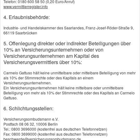
Telefon: 0180 600 58 50 (0,20 Euro/Anruf)
www.vermittlerregister.info
Kfz-Flottenversicherung
4. Erlaubnisbehörde:
Lkw-Versicherung
Industrie- und Handelskammer des Saarlandes, Franz-Josef-Röder-Straße 9,
Anhängerversicherung
66119 Saarbrücken
5. Offenlegung direkter oder indirekter Beteiligungen über
Autoversicherung
10% an Versicherungsunternehmen oder von
Versicherungsunternehmen am Kapital des
Wenn Sie sich ein Auto
Versicherungsvermittlers über 10%:
zulegen, müssen Sie es
Carmelo Gattuso hält keine unmittelbare oder mittelbare Beteiligung von mehr
versichern. Die KFZ-Haftpflichtversicherung
als 10% der Stimmrechte oder des Kapitals an einem
Versicherungsunternehmen.
ist gesetzlich vorgeschrieben - ohne
Ein Versicherungsunternehmen hält keine mittelbare oder unmittelbare
Nachweis eines Haftpflichtschutzes geht
Beteiligung von mehr als 10% der Stimmrechte oder des Kapitals an Carmelo
Gattuso.
schon bei der Zulassung nichts. Die
6. Schlichtungsstellen:
Haftpflicht tritt immer dann ein, wenn Sie
schuldhaft einen anderen
Versicherungsombudsmann e.V.
Postfach 08 06 32, 10006 Berlin
Verkehrsteilnehmer schädigen. Teil- oder
Tel.: 0800 3696000 (kostenfrei aus deutschen Telefonnetzen)
Fax: 0800 3699000 (kostenfrei aus deutschen Telefonnetzen)
Vollkasko können freiwillig abgeschlossen
beschwerde@versicherungsombudsmann.de