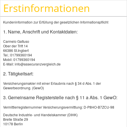
Erstinformationen
Kundeninformation zur Erfüllung der gesetzlichen Informationspflicht
1. Name, Anschrift und Kontaktdaten:
Carmelo Gattuso
Ober der Trift 14
66386 St.Ingbert
Tel.: 01799360194
KRAFTFAHRTVERSICHERUNG
Mobil: 01799360194
E-Mail: info@assecuranzvergleich.de
Autoversicherung
2. Tätigkeitsart:
Motorradversicherung
Versicherungsmakler mit einer Erlaubnis nach § 34 d Abs. 1 der
Gewerbeordnung. (GewO)
Anhängerversicherung
3. Gemeinsame Registerstelle nach § 11 a Abs. 1 GewO:
Wohnwagenversicherung
Vermittlerregisternummer Versicherungsvermittlung: D-P8HO-B7ZCU-98
Wohnmobilversicherung
Deutsche Industrie- und Handelskammer (DIHK)
Breite Straße 29
10178 Berlin
Bootsversicherungen