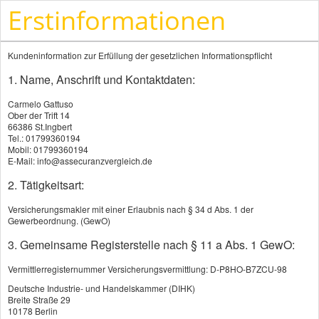
Erstinformationen
Kundeninformation zur Erfüllung der gesetzlichen Informationspflicht
1. Name, Anschrift und Kontaktdaten:
Carmelo Gattuso
Ober der Trift 14
66386 St.Ingbert
Tel.: 01799360194
ALTERSVORSORGE
Mobil: 01799360194
E-Mail: info@assecuranzvergleich.de
Riester-Rente
2. Tätigkeitsart:
Rürup-Rente
Versicherungsmakler mit einer Erlaubnis nach § 34 d Abs. 1 der
Gewerbeordnung. (GewO)
Private Rentenversicherung
3. Gemeinsame Registerstelle nach § 11 a Abs. 1 GewO:
Fondsgeb. Rentenversicherung
Vermittlerregisternummer Versicherungsvermittlung: D-P8HO-B7ZCU-98
Betriebliche Altersversorgung
Deutsche Industrie- und Handelskammer (DIHK)
Breite Straße 29
10178 Berlin
Kapitallebensversicherung