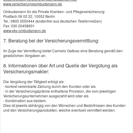
www.versicherungsombudsmann.de
Immobilienfonds
Ombudsmann für die Private Kranken- und Pflegeversicherung
Postfach 06 02 22, 10052 Berlin
Schiffsbeteiligungen
Tel.: 0800 2550444 (kostenfrei aus deutschen Telefonnetzen)
Fax: 030 20458931
Kredite
www.pkv-ombudsmann.de
Private Equity / Venture Capital
7. Beratung bei der Versicherungsvermittlung:
Im Zuge der Vermittlung bietet Carmelo Gattuso eine Beratung gemäß den
Britische Lebensversicherung
gesetzlichen Vorgaben an.
8. Informationen über Art und Quelle der Vergütung als
Renditechancen mit neuen
Versicherungsmakler:
Herausforderungen
Britische
Die Vergütung der Tätigkeit erfolgt als:
- konkret vereinbarte Zahlung durch den Kunden oder als
Lebensversicherungen (BLV) sind eine
- in der Versicherungsprämie enthaltene Provision, die vom jeweiligen
Versicherungsunternehmen ausgezahlt wird oder als
besondere Form der
- Kombination aus beidem.
Kapitallebensversicherung, die sich durch
Dies ist jeweils abhängig von den Wünschen und Bedürfnissen des Kunden
und den Versicherungsprodukten, welche eventuell vermittelt werden.
einen hohen Aktienanteil in der
Kapitalanlage auszeichnen. Während
klassische deutsche Lebensversicherungen