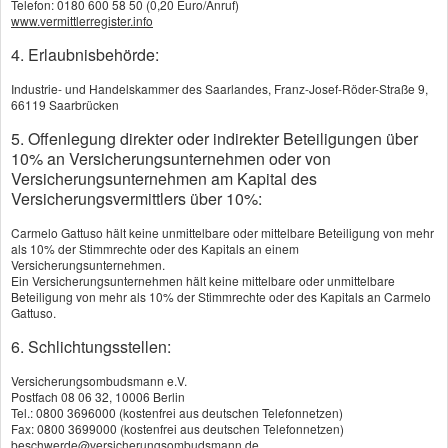
Telefon: 0180 600 58 50 (0,20 Euro/Anruf)
www.vermittlerregister.info
Risikolebensversicherung
4. Erlaubnisbehörde:
Britische Lebensversicherung
Industrie- und Handelskammer des Saarlandes, Franz-Josef-Röder-Straße 9,
Ausbildungsversicherung
66119 Saarbrücken
5. Offenlegung direkter oder indirekter Beteiligungen über
Pflegeversicherung
10% an Versicherungsunternehmen oder von
Sterbegeld
Versicherungsunternehmen am Kapital des
Versicherungsvermittlers über 10%:
Kapitalanlagen
Carmelo Gattuso hält keine unmittelbare oder mittelbare Beteiligung von mehr
Anlageberatung
als 10% der Stimmrechte oder des Kapitals an einem
Versicherungsunternehmen.
Ein Versicherungsunternehmen hält keine mittelbare oder unmittelbare
Baufinanzierung
Beteiligung von mehr als 10% der Stimmrechte oder des Kapitals an Carmelo
Gattuso.
Bausparen
6. Schlichtungsstellen:
Leasing
Versicherungsombudsmann e.V.
Aktienfonds
Postfach 08 06 32, 10006 Berlin
Tel.: 0800 3696000 (kostenfrei aus deutschen Telefonnetzen)
Fax: 0800 3699000 (kostenfrei aus deutschen Telefonnetzen)
Rentenfonds
beschwerde@versicherungsombudsmann.de